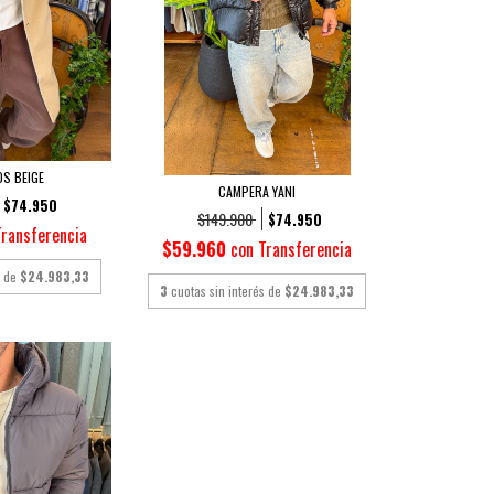
S BEIGE
CAMPERA YANI
$74.950
$149.900
$74.950
Transferencia
$59.960
con
Transferencia
s de
$24.983,33
3
cuotas sin interés de
$24.983,33