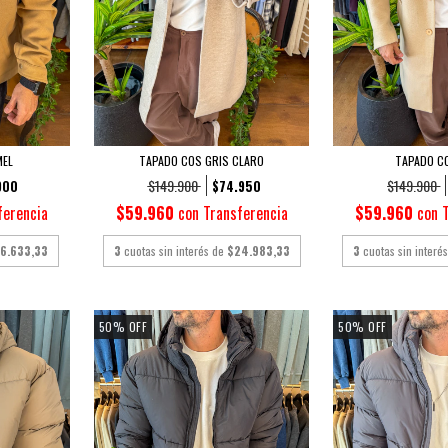
MEL
TAPADO COS GRIS CLARO
TAPADO CO
$149.900
$149.900
900
$74.950
ferencia
$59.960
con
Transferencia
$59.960
con
16.633,33
3
cuotas sin interés de
$24.983,33
3
cuotas sin interé
50
%
OFF
50
%
OFF