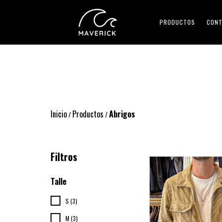
PRODUCTOS
CON
Inicio
Productos
Abrigos
/
/
Filtros
Talle
S (3)
M (3)