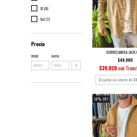
Xl (8)
Xxl (7)
Precio
SOBRECAMISA JACK 
DESDE
HASTA
$49.900
$39.920
con
Trans
3
cuotas sin interés de
$
38
%
OFF