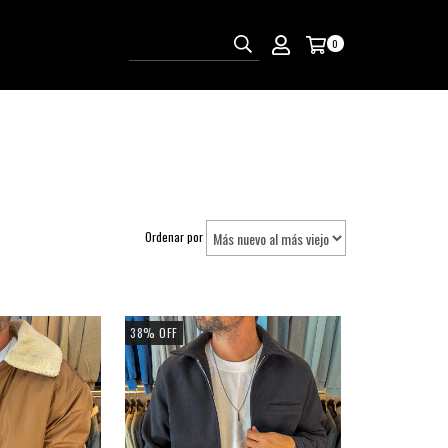
0
Ordenar por
38
%
OFF