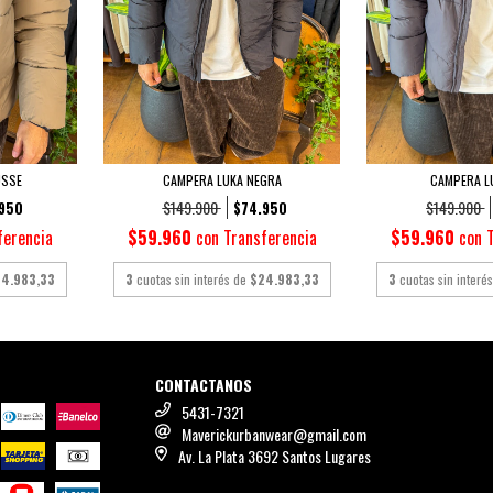
USSE
CAMPERA LUKA NEGRA
CAMPERA L
$149.900
$149.900
950
$74.950
ferencia
$59.960
con
Transferencia
$59.960
con
4.983,33
3
cuotas sin interés de
$24.983,33
3
cuotas sin interé
CONTACTANOS
5431-7321
Maverickurbanwear@gmail.com
Av. La Plata 3692 Santos Lugares