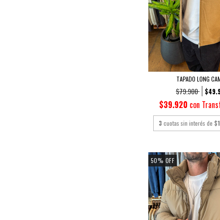
TAPADO LONG CA
$79.900
$49.
$39.920
con
Trans
3
cuotas sin interés de
$
50
%
OFF