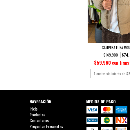
CAMPERA LUKA MO
$149.900
$74.
$59.960
con
Trans
3
cuotas sin interés de
$2
NAVEGACIÓN
MEDIOS DE PAGO
Inicio
Productos
Contactanos
Preguntas Frecuentes