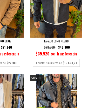
KO BEIGE
TAPADO LONG NEGRO
$79.900
$71.940
$49.900
Transferencia
$39.920
con
Transferencia
rés de
$23.980
3
cuotas sin interés de
$16.633,33
50
%
OFF