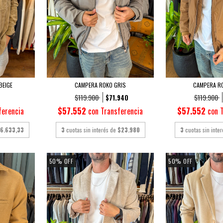
BEIGE
CAMPERA ROKO GRIS
CAMPERA RO
$119.900
$119.900
$71.940
ferencia
$57.552
con
Transferencia
$57.552
con
16.633,33
3
cuotas sin interés de
$23.980
3
cuotas sin inte
50
%
OFF
50
%
OFF